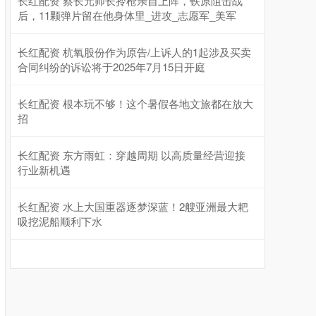
长红配资 蔡长元师长拎枪亲自上阵，铁原阻击战
后，11颗弹片留在他身体里_进攻_志愿军_美军
长红配资 杭氧股份作为原告/上诉人的1起涉及买卖
合同纠纷的诉讼将于2025年7月15日开庭
长红配资 根本玩不够！这个暑假各地文旅都在放大
招
长红配资 东方雨虹：穿越周期 以高质量经营迎接
行业新机遇
长红配资 水上大国重器逐梦深蓝！2艘亚洲最大耙
吸挖泥船顺利下水