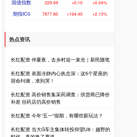
国债指数
229.69
+0.10
+0.04%
期指IC0
7877.80
+164.40
+2.13%
热点资讯
长红配资 仲夏夜，去乡村追一束光｜新民随笔
长红配资 表面冷静内心执念深：这5个星座的
宿命纠缠，准到哭！
长红配资 高价销售集采药调查：供货商已降价
补差 但药店仍高价销售
长红配资 今年“五一”假期，有哪些新玩法？
长红配资 当大G车主集体转投仰望U8：越野的
时代，真的换了赛道