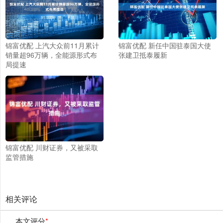
锦富优配 上汽大众前11月累计
锦富优配 新任中国驻泰国大使
销量超96万辆，全能源形式布
张建卫抵泰履新
局提速
锦富优配 川财证券，又被采取
监管措施
相关评论
本文评分
*