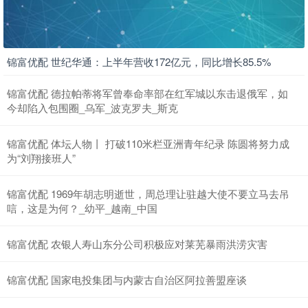
锦富优配 世纪华通：上半年营收172亿元，同比增长85.5%
锦富优配 德拉帕蒂将军曾奉命率部在红军城以东击退俄军，如
今却陷入包围圈_乌军_波克罗夫_斯克
锦富优配 体坛人物丨 打破110米栏亚洲青年纪录 陈圆将努力成
为“刘翔接班人”
锦富优配 1969年胡志明逝世，周总理让驻越大使不要立马去吊
唁，这是为何？_幼平_越南_中国
锦富优配 农银人寿山东分公司积极应对莱芜暴雨洪涝灾害
锦富优配 国家电投集团与内蒙古自治区阿拉善盟座谈